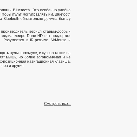
нологии
Bluetooth
. Это особенно удобно
 чтобы пульт мог управлять им. Bluetooth
а Bluetooth обязательно должна быть у
 производитель вернул старый-добрый
ем медиаплеере Dune HD нет поддержки
. Разумеется в IR-режиме AirMouse и
ать пульт в воздухе, и курсор мыши на
ая" мышь, но более эргономичная и не
ёх-позиционная навигационная клавиша,
ера и другие.
Смотреть все...