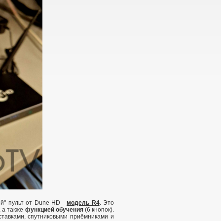
й" пульт от Dune HD -
модель R4
. Это
, а также
функцией обучения
(6 кнопок).
ставками, спутниковыми приёмниками и