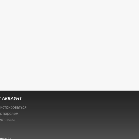
 АККАУНТ
гистрироваться
 с паролем
ус заказа