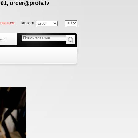
01, order@protv.lv
роваться
Валюта:
усто)