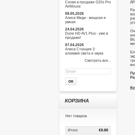
др
Снова в продаже G20s Pro
AirMouse
Ра
08.05.2026
ко
Алиса Миди - мощная и
ра
умная
ус
24.04.2026
Оч
Dune HD AV1 Plus - уже в
ин
продаже!
Bl
ми
07.04.2026
Алиса Станция 3:
Бл
алхимия света и звука
эк
Смотреть все...
тр
кн
Пу
Ра
Ку
КОРЗИНА
Нет товаров
Итого
€0.00