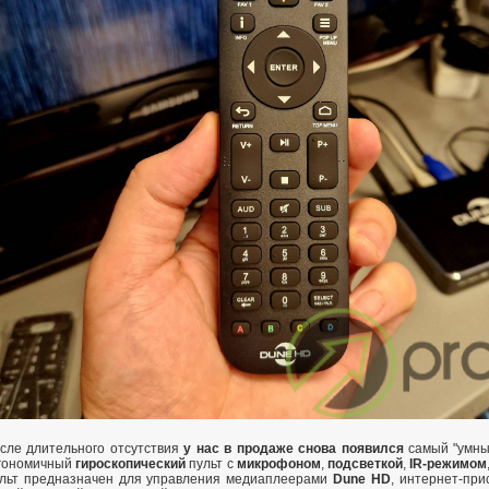
сле длительного отсутствия
у нас в продаже снова появился
самый "умны
гономичный
гироскопический
пульт с
микрофоном
,
подсветкой
,
IR-режимом
льт предназначен для управления медиаплеерами
Dune HD
, интернет-при