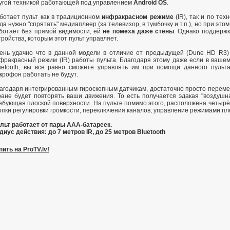
угой техникой работающей под управлением
Android OS
.
ботает пульт как в традиционном
инфракрасном режиме
(IR), так и по тех
гда нужно "спрятать" медиаплеер (за телевизор, в тумбочку и т.п.), но при этом
ботает без прямой видимости, ей
не помеха даже стены
. Однако поддержк
тройства, которым этот пульт управляет.
ень удачно что в данной модели в отличие от предыдущей (Dune HD R3)
фракрасный режим (IR) работы пульта. Благодаря этому даже если в ваш
uetooth, вы все равно сможете управлять им при помощи данного пульта
крофон работать не будут.
агодаря интегрированным гироскопным датчикам, достаточно просто перемещ
ране будет повторять ваши движения. То есть получается эдакая "воздушн
ебующая плоской поверхности. На пульте помимо этого, расположена четыр
опки регулировки громкости, переключения каналов, управление режимами пле
льт работает от пары AAA-батареек.
диус действия: до 7 метров IR, до 25 метров Bluetooth
пить на ProTV.lv!