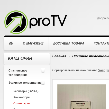
Добро п
О МАГАЗИНЕ
ДОСТАВКА ТОВАРА
КОНТАК
Главная
Эфирное телевиден
КАТЕГОРИИ
>
Сортировать по: наименованию (
возр
|
у
Спутниковое
телевидение
Эфирное телевидение
Ресиверы (DVB-T)
Коннекторы
Сплиттеры