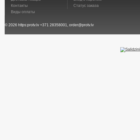
Контакты
Статус заказа
Виды оплаты
© 2026
https:protv.lv
+371 28358001, order@protv.lv